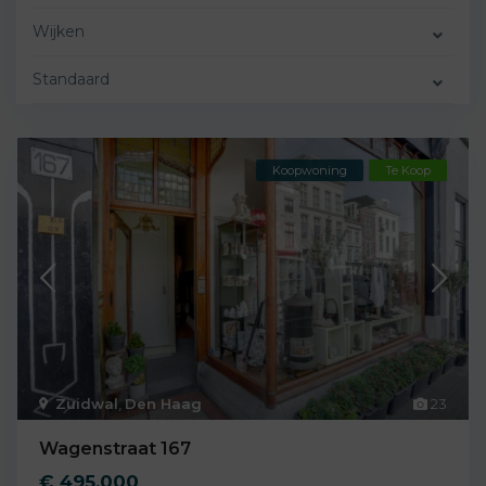
Wijken
Standaard
Koopwoning
Te Koop
Zuidwal
,
Den Haag
23
Wagenstraat 167
€ 495.000