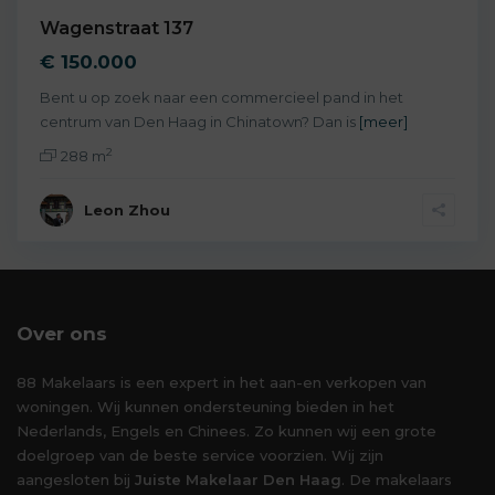
Wagenstraat 137
€ 150.000
Bent u op zoek naar een commercieel pand in het
centrum van Den Haag in Chinatown? Dan is
[meer]
2
288 m
Leon Zhou
Over ons
88 Makelaars is een expert in het aan-en verkopen van
woningen. Wij kunnen ondersteuning bieden in het
Nederlands, Engels en Chinees. Zo kunnen wij een grote
doelgroep van de beste service voorzien. Wij zijn
aangesloten bij
Juiste Makelaar Den Haag
. De makelaars