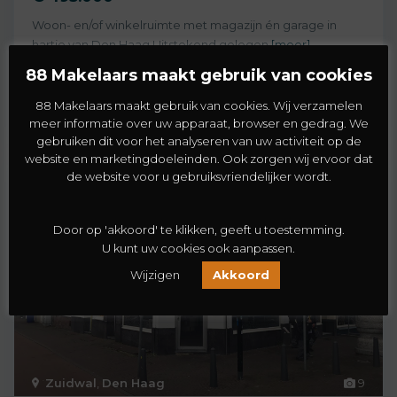
Woon- en/of winkelruimte met magazijn én garage in
hartje van Den Haag Uitstekend gelegen
[meer]
2
1
1
173 m
88 Makelaars maakt gebruik van cookies
88 Makelaars maakt gebruik van cookies. Wij verzamelen
meer informatie over uw apparaat, browser en gedrag. We
gebruiken dit voor het analyseren van uw activiteit op de
website en marketingdoeleinden. Ook zorgen wij ervoor dat
de website voor u gebruiksvriendelijker wordt.
Koopwoning
Verkocht
Door op 'akkoord' te klikken, geeft u toestemming.
U kunt uw cookies ook aanpassen.
Wijzigen
Akkoord
Zuidwal
,
Den Haag
9