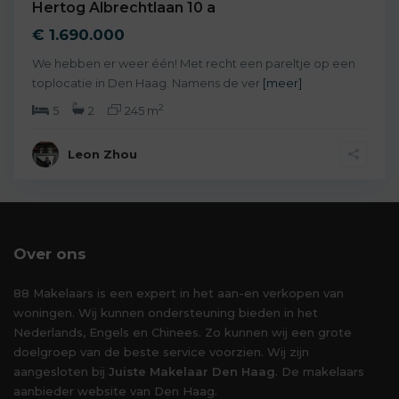
Hertog Albrechtlaan 10 a
€ 1.690.000
We hebben er weer één! Met recht een pareltje op een
toplocatie in Den Haag. Namens de ver
[meer]
2
5
2
245 m
Leon Zhou
Over ons
88 Makelaars is een expert in het aan-en verkopen van
woningen. Wij kunnen ondersteuning bieden in het
Nederlands, Engels en Chinees. Zo kunnen wij een grote
doelgroep van de beste service voorzien. Wij zijn
aangesloten bij
Juiste Makelaar Den Haag
. De makelaars
aanbieder website van Den Haag.