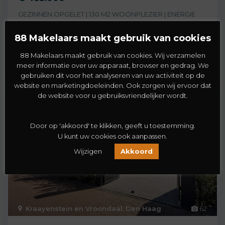
GEZINNEN OPGELET | 130 M2 WOONPLEZIER | ENERGIE
LABEL A | EIGEN PARKEERPLEK | BOUW 2006 |
[meer]
88 Makelaars maakt gebruik van cookies
2
4
1
130 m
88 Makelaars maakt gebruik van cookies. Wij verzamelen
meer informatie over uw apparaat, browser en gedrag. We
gebruiken dit voor het analyseren van uw activiteit op de
website en marketingdoeleinden. Ook zorgen wij ervoor dat
de website voor u gebruiksvriendelijker wordt.
Koopwoning
Verkocht
Door op 'akkoord' te klikken, geeft u toestemming.
U kunt uw cookies ook aanpassen.
Wijzigen
Akkoord
Kraayenstein en Vroondaal
,
Den Haag
62