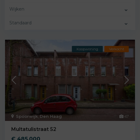
Wijken
Standaard
Koopwoning
Verkocht
Spoorwijk
,
Den Haag
47
Multatulistraat 52
€ 485.000