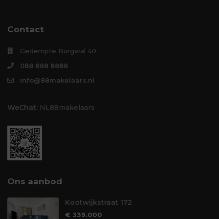
Contact
Gedempte Burgwal 40
088 888 8888
info@88makelaars.nl
WeChat:
NL88makelaars
Ons aanbod
Kootwijkstraat 172
€ 339.000