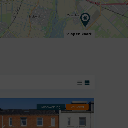
open kaart
Koopwoning
Verkocht