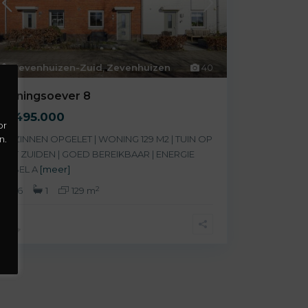
Zevenhuizen-Zuid
,
Zevenhuizen
40
Koningsoever 8
€ 495.000
or
n.
GEZINNEN OPGELET | WONING 129 M2 | TUIN OP
HET ZUIDEN | GOED BEREIKBAAR | ENERGIE
LABEL A
[meer]
2
6
1
129 m