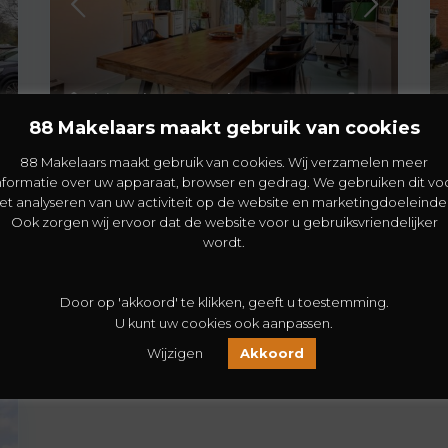
Rivierenbuurt-Noord
,
Den Haag
30
88 Makelaars maakt gebruik van cookies
Lekstraat 89
88 Makelaars maakt gebruik van cookies. Wij verzamelen meer
€ 349.000
nformatie over uw apparaat, browser en gedrag. We gebruiken dit vo
et analyseren van uw activiteit op de website en marketingdoeleinde
OPGELET | 88 M2 WOONPLEZIER | 2
Ook zorgen wij ervoor dat de website voor u gebruiksvriendelijker
SLAAPKAMERS | 2 MIN LOPEN NAAR DEN HAAG
wordt.
CS | RIANTE TUIN O
[meer]
2
3
1
88 m
Door op 'akkoord' te klikken, geeft u toestemming.
U kunt uw cookies ook aanpassen.
Wijzigen
Akkoord