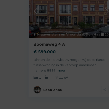
Kraayenstein en Vroondaal
,
Den Haag
26
Boomaweg 4 A
€ 599.000
Binnen de nieuwbouw mogen wij deze riante
tussenwoning in de verkoop aanbieden
namens 88 M
[meer]
2
4
1
144 m
Leon Zhou