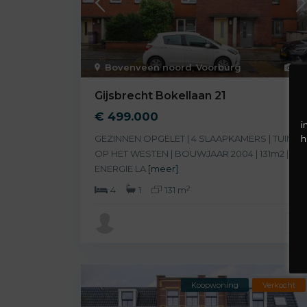
Bovenveen noord
,
Voorburg
35
Gijsbrecht Bokellaan 21
€ 499.000
i
h
GEZINNEN OPGELET | 4 SLAAPKAMERS | TUIN
OP HET WESTEN | BOUWJAAR 2004 | 131m2 |
ENERGIE LA
[meer]
2
4
1
131 m
Koopwoning
Verkocht