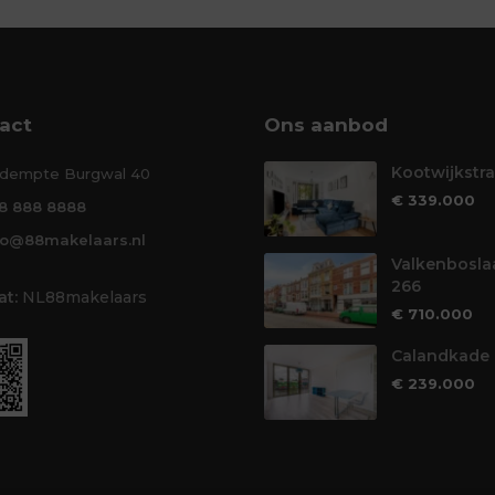
act
Ons aanbod
Kootwijkstra
dempte Burgwal 40
€ 339.000
8 888 8888
fo@88makelaars.nl
Valkenbosla
266
t:
NL88makelaars
€ 710.000
Calandkade 
€ 239.000