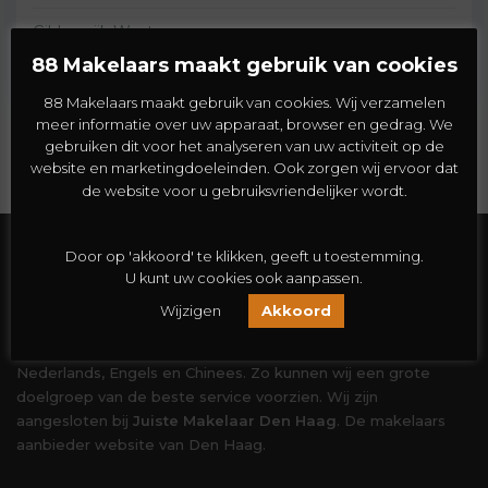
Gildenwijk West
88 Makelaars maakt gebruik van cookies
Standaard
88 Makelaars maakt gebruik van cookies. Wij verzamelen
meer informatie over uw apparaat, browser en gedrag. We
Er zijn op dit moment geen woningen op deze
gebruiken dit voor het analyseren van uw activiteit op de
pagina. Probeer het later opnieuw.
website en marketingdoeleinden. Ook zorgen wij ervoor dat
de website voor u gebruiksvriendelijker wordt.
Door op 'akkoord' te klikken, geeft u toestemming.
Over ons
U kunt uw cookies ook aanpassen.
Wijzigen
Akkoord
88 Makelaars is een expert in het aan-en verkopen van
woningen. Wij kunnen ondersteuning bieden in het
Nederlands, Engels en Chinees. Zo kunnen wij een grote
doelgroep van de beste service voorzien. Wij zijn
aangesloten bij
Juiste Makelaar Den Haag
. De makelaars
aanbieder website van Den Haag.