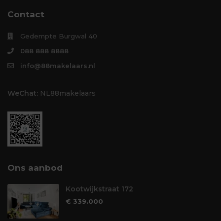
Contact
Gedempte Burgwal 40
088 888 8888
info@88makelaars.nl
WeChat:
NL88makelaars
Ons aanbod
Kootwijkstraat 172
€ 339.000