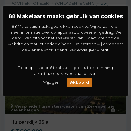
POORTEN TOT ELEKTRISCH LADEN | EIGEN G
[meer]
2
6
3
293 m
88 Makelaars maakt gebruik van cookies
88 Makelaars maakt gebruik van cookies. Wij verzamelen
meer informatie over uw apparaat, browser en gedrag. We
gebruiken dit voor het analyseren van uw activiteit op de
website en marketingdoeleinden. Ook zorgen wij ervoor dat
Koopwoning
Te Koop
de website voor u gebruiksvriendelijker wordt.
Door op 'akkoord' te klikken, geeft u toestemming.
U kunt uw cookies ook aanpassen.
Wijzigen
Akkoord
Verspreide huizen ten westen van Zevenbergen
,
Zevenbergen
58
Huizersdijk 35 a
€ 3.000.000