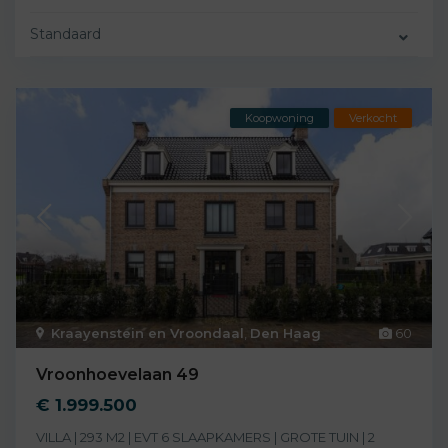
Standaard
Koopwoning
Verkocht
Kraayenstein en Vroondaal
,
Den Haag
60
Vroonhoevelaan 49
€ 1.999.500
VILLA | 293 M2 | EVT 6 SLAAPKAMERS | GROTE TUIN | 2