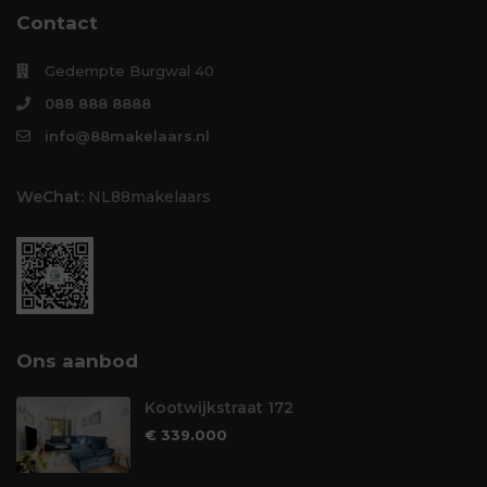
Contact
Gedempte Burgwal 40
088 888 8888
info@88makelaars.nl
WeChat:
NL88makelaars
Ons aanbod
Kootwijkstraat 172
€ 339.000