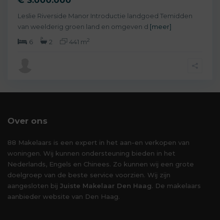
Leslie Riverside Manor Introductie landgoed Temidden
van weelderig groen land en omgeven d
[meer]
2
6
2
441 m
Over ons
88 Makelaars is een expert in het aan-en verkopen van
woningen. Wij kunnen ondersteuning bieden in het
Nederlands, Engels en Chinees. Zo kunnen wij een grote
doelgroep van de beste service voorzien. Wij zijn
aangesloten bij
Juiste Makelaar Den Haag
. De makelaars
aanbieder website van Den Haag.