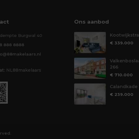
act
Ons aanbod
Kootwijkstra
dempte Burgwal 40
€ 339.000
8 888 8888
fo@88makelaars.nl
Valkenbosla
266
t:
NL88makelaars
€ 710.000
Calandkade 
€ 239.000
erved.