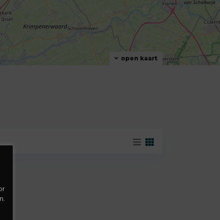
open kaart
or
n.