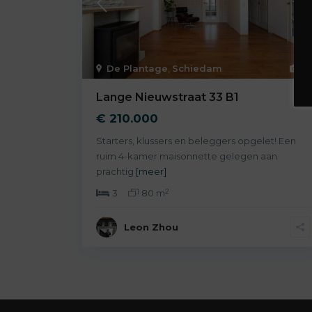
De Plantage
,
Schiedam
27
Lange Nieuwstraat 33 B1
€ 210.000
Starters, klussers en beleggers opgelet! Een
ruim 4-kamer maisonnette gelegen aan
prachtig
[meer]
2
3
80 m
Leon Zhou