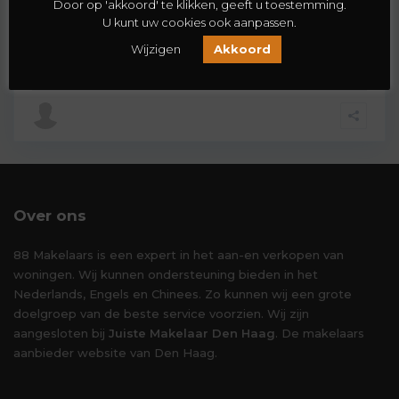
Door op 'akkoord' te klikken, geeft u toestemming.
U kunt uw cookies ook aanpassen.
Wonen op nog geen kwartier met de auto van hartje
Rotterdam maar toch in een rustige en ki
[meer]
Wijzigen
Akkoord
2
4
1
130 m
Over ons
88 Makelaars is een expert in het aan-en verkopen van
woningen. Wij kunnen ondersteuning bieden in het
Nederlands, Engels en Chinees. Zo kunnen wij een grote
doelgroep van de beste service voorzien. Wij zijn
aangesloten bij
Juiste Makelaar Den Haag
. De makelaars
aanbieder website van Den Haag.