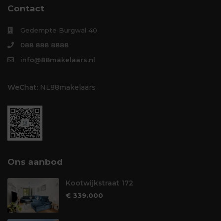
Contact
Gedempte Burgwal 40
088 888 8888
info@88makelaars.nl
WeChat:
NL88makelaars
Ons aanbod
Kootwijkstraat 172
€ 339.000