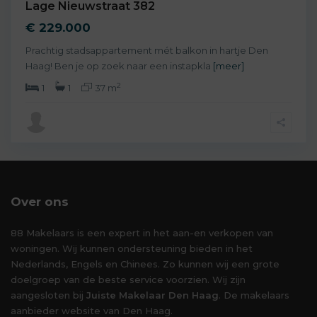
Lage Nieuwstraat 382
€ 229.000
Prachtig stadsappartement mét balkon in hartje Den
Haag! Ben je op zoek naar een instapkla
[meer]
2
1
1
37 m
Over ons
88 Makelaars is een expert in het aan-en verkopen van
woningen. Wij kunnen ondersteuning bieden in het
Nederlands, Engels en Chinees. Zo kunnen wij een grote
doelgroep van de beste service voorzien. Wij zijn
aangesloten bij
Juiste Makelaar Den Haag
. De makelaars
aanbieder website van Den Haag.