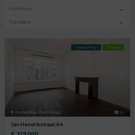
Kortenbos
Standaard
Koopwoning
Te Koop
Kortenbos
,
Den Haag
34
Jan Hendrikstraat 64
€ 329.000