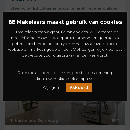
Sfeervol en licht 3-kamer appartement met energielabel
A in het hart van Den Haag! Gelegen
[meer]
88 Makelaars maakt gebruik van cookies
2
2
1
83 m
88 Makelaars maakt gebruik van cookies. Wij verzamelen
meer informatie over uw apparaat, browser en gedrag. We
gebruiken dit voor het analyseren van uw activiteit op de
website en marketingdoeleinden. Ook zorgen wij ervoor dat
de website voor u gebruiksvriendelijker wordt.
Koopwoning
Verkocht
Door op 'akkoord' te klikken, geeft u toestemming.
U kunt uw cookies ook aanpassen.
Wijzigen
Akkoord
Kortenbos
,
Den Haag
21