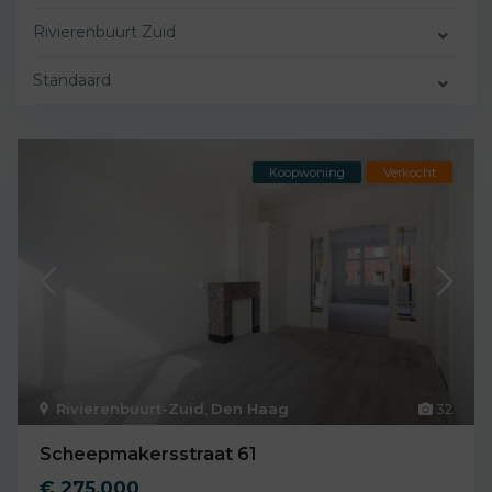
Rivierenbuurt Zuid
Standaard
Koopwoning
Verkocht
Rivierenbuurt-Zuid
,
Den Haag
32
Scheepmakersstraat 61
€ 275.000