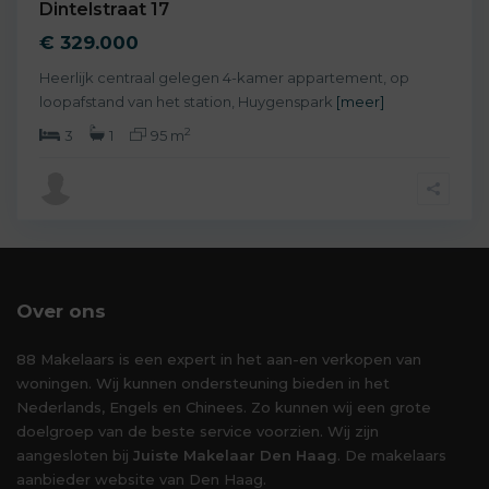
Dintelstraat 17
€ 329.000
Heerlijk centraal gelegen 4-kamer appartement, op
loopafstand van het station, Huygenspark
[meer]
2
3
1
95 m
Over ons
88 Makelaars is een expert in het aan-en verkopen van
woningen. Wij kunnen ondersteuning bieden in het
Nederlands, Engels en Chinees. Zo kunnen wij een grote
doelgroep van de beste service voorzien. Wij zijn
aangesloten bij
Juiste Makelaar Den Haag
. De makelaars
aanbieder website van Den Haag.