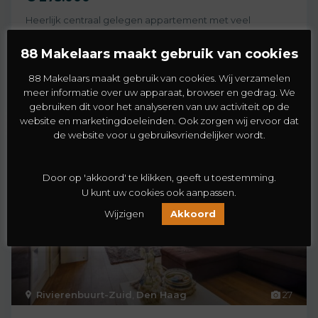
Heerlijk centraal gelegen appartement met veel
potentie, op loopafstand van het station, H
[meer]
88 Makelaars maakt gebruik van cookies
2
1
1
63 m
88 Makelaars maakt gebruik van cookies. Wij verzamelen
meer informatie over uw apparaat, browser en gedrag. We
gebruiken dit voor het analyseren van uw activiteit op de
website en marketingdoeleinden. Ook zorgen wij ervoor dat
de website voor u gebruiksvriendelijker wordt.
Koopwoning
Verkocht
Door op 'akkoord' te klikken, geeft u toestemming.
U kunt uw cookies ook aanpassen.
Wijzigen
Akkoord
Rivierenbuurt-Zuid
,
Den Haag
27