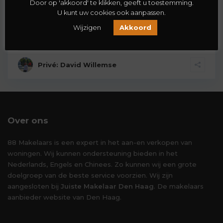
Door op 'akkoord' te klikken, geeft u toestemming.
U kunt uw cookies ook aanpassen.
Starters en beleggers opgelet! Ruime 5-kamer, jaren ’70
woning, ca. 100 m². Zeer cen
[meer]
Wijzigen
Akkoord
2
4
1
100 m
Privé: David Willemse
Over ons
88 Makelaars is een expert in het aan-en verkopen van
woningen. Wij kunnen ondersteuning bieden in het
Nederlands, Engels en Chinees. Zo kunnen wij een grote
doelgroep van de beste service voorzien. Wij zijn
aangesloten bij
Juiste Makelaar Den Haag
. De makelaars
aanbieder website van Den Haag.