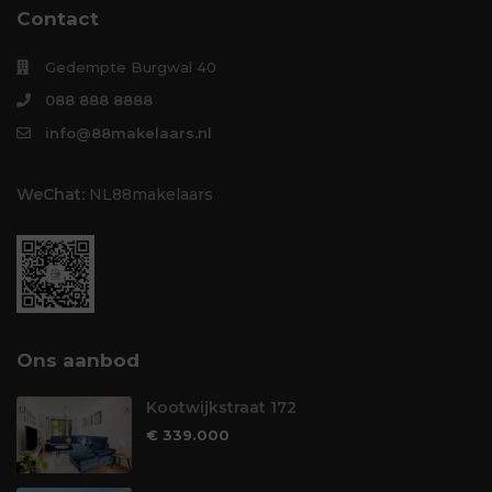
Contact
Gedempte Burgwal 40
088 888 8888
info@88makelaars.nl
WeChat:
NL88makelaars
Ons aanbod
Kootwijkstraat 172
€ 339.000