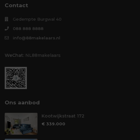
Contact
Gedempte Burgwal 40
088 888 8888
info@88makelaars.nl
WeChat:
NL88makelaars
Ons aanbod
Kootwijkstraat 172
€ 339.000