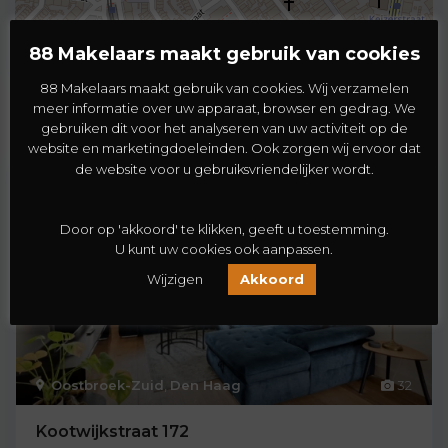
88 Makelaars maakt gebruik van cookies
88 Makelaars maakt gebruik van cookies. Wij verzamelen
meer informatie over uw apparaat, browser en gedrag. We
Vergelijkbare woningen
gebruiken dit voor het analyseren van uw activiteit op de
website en marketingdoeleinden. Ook zorgen wij ervoor dat
de website voor u gebruiksvriendelijker wordt.
Koopwoning
Te Koop
Door op 'akkoord' te klikken, geeft u toestemming.
U kunt uw cookies ook aanpassen.
Wijzigen
Akkoord
Oostbroek-Zuid
,
Den Haag
32
Kootwijkstraat 172