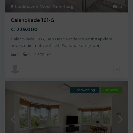
Laakhaven-West
,
Den Haag
44
Calandkade 161-G
€ 239.000
Calandkade 161 G, Den Haag Moderne en instapklare
hoekstudio met veel licht, Frans balkon,
[meer]
2
1
1
39 m
Koopwoning
Te Koop