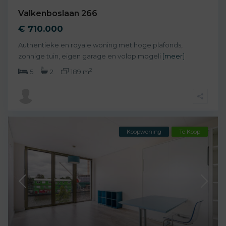
Valkenboslaan 266
€ 710.000
Authentieke en royale woning met hoge plafonds,
zonnige tuin, eigen garage en volop mogeli
[meer]
2
5
2
189 m
Koopwoning
Te Koop