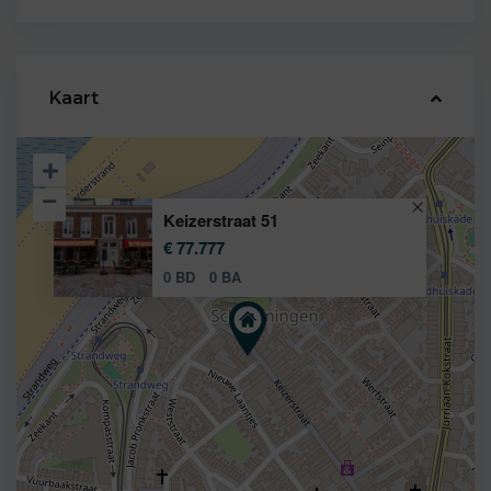
Kaart
Keizerstraat 51
€ 77.777
0 BD
0 BA