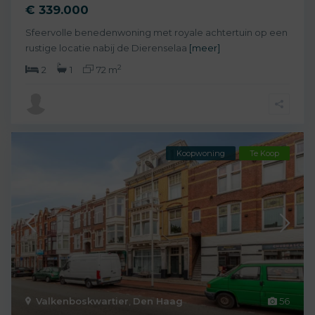
€ 339.000
Sfeervolle benedenwoning met royale achtertuin op een
rustige locatie nabij de Dierenselaa
[meer]
2
2
1
72 m
Koopwoning
Te Koop
Valkenboskwartier
,
Den Haag
56