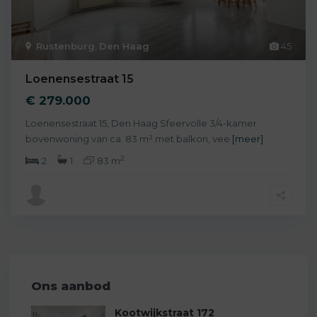
Rustenburg
,
Den Haag
45
Loenensestraat 15
€ 279.000
Loenensestraat 15, Den Haag Sfeervolle 3/4-kamer
bovenwoning van ca. 83 m² met balkon, vee
[meer]
2
2
1
83 m
Ons aanbod
Kootwijkstraat 172