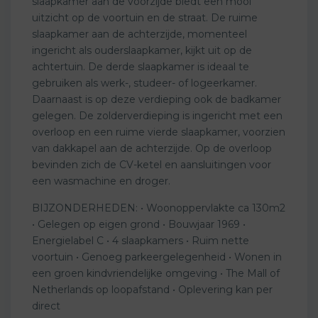
slaapkamer aan de voorzijde biedt een mooi
uitzicht op de voortuin en de straat. De ruime
slaapkamer aan de achterzijde, momenteel
ingericht als ouderslaapkamer, kijkt uit op de
achtertuin. De derde slaapkamer is ideaal te
gebruiken als werk-, studeer- of logeerkamer.
Daarnaast is op deze verdieping ook de badkamer
gelegen. De zolderverdieping is ingericht met een
overloop en een ruime vierde slaapkamer, voorzien
van dakkapel aan de achterzijde. Op de overloop
bevinden zich de CV-ketel en aansluitingen voor
een wasmachine en droger.
BIJZONDERHEDEN: • Woonoppervlakte ca 130m2
• Gelegen op eigen grond • Bouwjaar 1969 •
Energielabel C • 4 slaapkamers • Ruim nette
voortuin • Genoeg parkeergelegenheid • Wonen in
een groen kindvriendelijke omgeving • The Mall of
Netherlands op loopafstand • Oplevering kan per
direct