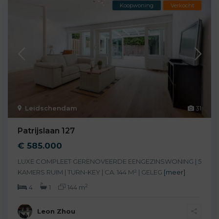
Koopwoning
Verkocht
Leidschendam
31
Patrijslaan 127
€ 585.000
LUXE COMPLEET GERENOVEERDE EENGEZINSWONING | 5
KAMERS RUIM | TURN-KEY | CA. 144 M² | GELEG
[meer]
2
4
1
144 m
Leon Zhou