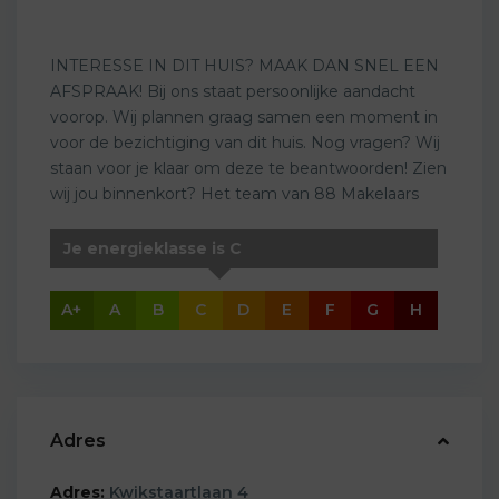
INTERESSE IN DIT HUIS? MAAK DAN SNEL EEN
AFSPRAAK! Bij ons staat persoonlijke aandacht
voorop. Wij plannen graag samen een moment in
voor de bezichtiging van dit huis. Nog vragen? Wij
staan voor je klaar om deze te beantwoorden! Zien
wij jou binnenkort? Het team van 88 Makelaars
Je energieklasse is C
A+
A
B
C
D
E
F
G
H
Adres
Adres:
Kwikstaartlaan 4