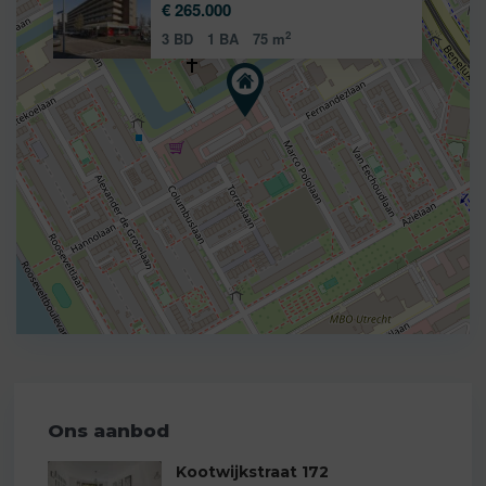
€ 265.000
2
3 BD
1 BA
75 m
Ons aanbod
Kootwijkstraat 172