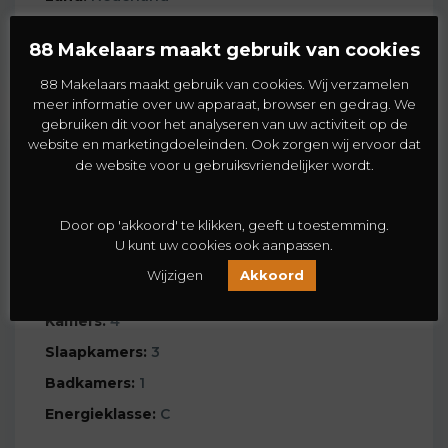
Openen in Google Maps
88 Makelaars maakt gebruik van cookies
88 Makelaars maakt gebruik van cookies. Wij verzamelen
meer informatie over uw apparaat, browser en gedrag. We
gebruiken dit voor het analyseren van uw activiteit op de
website en marketingdoeleinden. Ook zorgen wij ervoor dat
Details
de website voor u gebruiksvriendelijker wordt.
Woning-ID :
30132
Door op 'akkoord' te klikken, geeft u toestemming.
Prijs:
€ 265.000
U kunt uw cookies ook aanpassen.
2
Woning grootte:
75 m
Wijzigen
Akkoord
2
Woning inhoud:
250 m
Kamers:
4
Slaapkamers:
3
Badkamers:
1
Energieklasse:
C