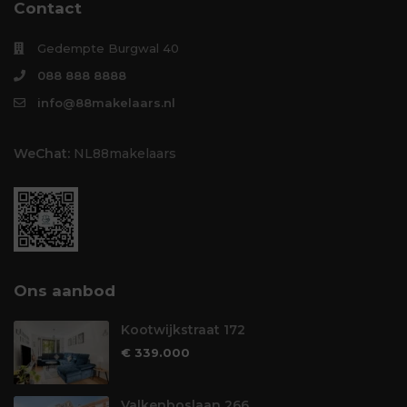
Contact
Gedempte Burgwal 40
088 888 8888
info@88makelaars.nl
WeChat:
NL88makelaars
Ons aanbod
Kootwijkstraat 172
€ 339.000
Valkenboslaan 266