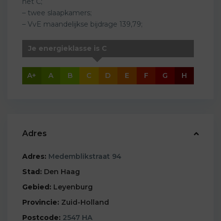
het C;
– twee slaapkamers;
– VvE maandelijkse bijdrage 139,79;
Je energieklasse is C
A+
A
B
C
D
E
F
G
H
Adres
Adres:
Medemblikstraat 94
Stad:
Den Haag
Gebied:
Leyenburg
Provincie:
Zuid-Holland
Postcode:
2547 HA