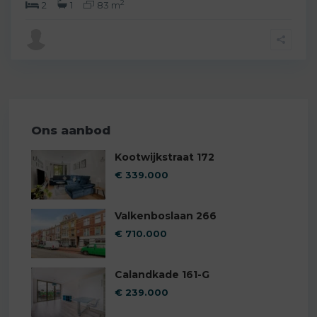
2
2
1
83 m
Ons aanbod
Kootwijkstraat 172
€ 339.000
Valkenboslaan 266
€ 710.000
Calandkade 161-G
€ 239.000