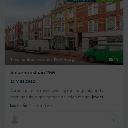
Valkenboskwartier
,
Den Haag
56
Valkenboslaan 266
€ 710.000
Authentieke en royale woning met hoge plafonds,
zonnige tuin, eigen garage en volop mogeli
[meer]
2
5
2
189 m