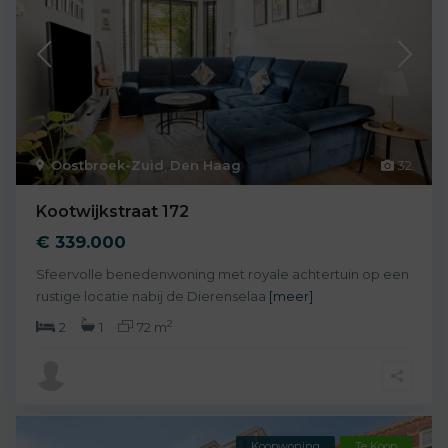
Oostbroek-Zuid
,
Den Haag
32
Kootwijkstraat 172
€ 339.000
Sfeervolle benedenwoning met royale achtertuin op een
rustige locatie nabij de Dierenselaa
[meer]
2
2
1
72 m
Koopwoning
Te Koop