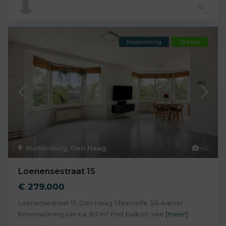
Koopwoning
Te Koop
Rustenburg
,
Den Haag
45
Loenensestraat 15
€ 279.000
Loenensestraat 15, Den Haag Sfeervolle 3/4-kamer
bovenwoning van ca. 83 m² met balkon, vee
[meer]