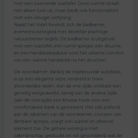
met een zwevende wastafel. Deze ruimte straalt
niet alleen luxe uit, maar biedt ook functionaliteit
met een vleugje verfijning.
Naast het toilet bevindt zich de badkamer,
eveneens betegeld met dezelfde prachtige
natuurstenen tegels. De badkamer is uitgerust
met een wastafel, een ruime spiegel, een douche,
en een handdoekradiator voor het ultieme comfort
van een warme handdoek na het douchen.
De woonkamer, dankzij de ingebouwde suitekast,
is op een elegante wijze verdeeld in twee
afzonderlijke delen. Aan de ene zijde ontstaat een
gezellig eetgedeelte, terwijl aan de andere zijde
(aan de voorzijde) een knusse hoek voor een
comfortabele bank is gecreëerd. Het vals plafond
aan de zijkanten van de woonkamer, voorzien van
dimbare spotjes, voegt een subtiel en sfeervol
element toe. De gehele woning is met
vakmanschap gestuukt en wit geschilderd, wat de