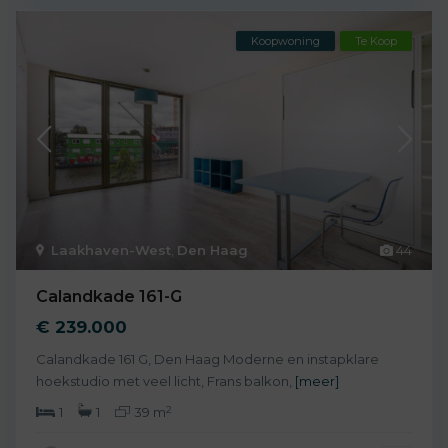
Koopwoning
Te Koop
Laakhaven-West
,
Den Haag
44
Calandkade 161-G
€ 239.000
Calandkade 161 G, Den Haag Moderne en instapklare
hoekstudio met veel licht, Frans balkon,
[meer]
2
1
1
39 m