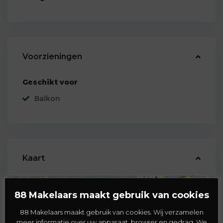
Voorzieningen
Geschikt voor
Balkon
Kaart
88 Makelaars maakt gebruik van cookies
Medemblikstraat 94
88 Makelaars maakt gebruik van cookies. Wij verzamelen
meer informatie over uw apparaat, browser en gedrag. We