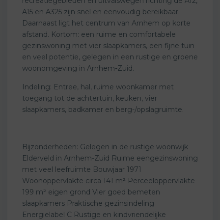
recreatiegebieden en uitvalswegen richting de A12,
A15 en A325 zijn snel en eenvoudig bereikbaar.
Daarnaast ligt het centrum van Arnhem op korte
afstand. Kortom: een ruime en comfortabele
gezinswoning met vier slaapkamers, een fijne tuin
en veel potentie, gelegen in een rustige en groene
woonomgeving in Arnhem-Zuid.
Indeling: Entree, hal, ruime woonkamer met
toegang tot de achtertuin, keuken, vier
slaapkamers, badkamer en berg-/opslagruimte.
Bijzonderheden: Gelegen in de rustige woonwijk
Elderveld in Arnhem-Zuid Ruime eengezinswoning
met veel leefruimte Bouwjaar 1971
Woonoppervlakte circa 141 m² Perceeloppervlakte
199 m² eigen grond Vier goed bemeten
slaapkamers Praktische gezinsindeling
Energielabel C Rustige en kindvriendelijke