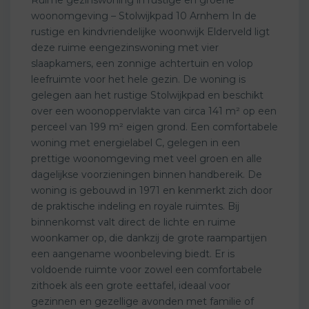
woonomgeving – Stolwijkpad 10 Arnhem In de
rustige en kindvriendelijke woonwijk Elderveld ligt
deze ruime eengezinswoning met vier
slaapkamers, een zonnige achtertuin en volop
leefruimte voor het hele gezin. De woning is
gelegen aan het rustige Stolwijkpad en beschikt
over een woonoppervlakte van circa 141 m² op een
perceel van 199 m² eigen grond. Een comfortabele
woning met energielabel C, gelegen in een
prettige woonomgeving met veel groen en alle
dagelijkse voorzieningen binnen handbereik. De
woning is gebouwd in 1971 en kenmerkt zich door
de praktische indeling en royale ruimtes. Bij
binnenkomst valt direct de lichte en ruime
woonkamer op, die dankzij de grote raampartijen
een aangename woonbeleving biedt. Er is
voldoende ruimte voor zowel een comfortabele
zithoek als een grote eettafel, ideaal voor
gezinnen en gezellige avonden met familie of