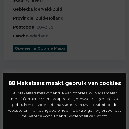
Stad:
Arnhem
Gebied:
Elderveld-Zuid
Provincie:
Zuid-Holland
Postcode:
6843 JS
Land:
Nederland
Openen in Google Maps
Details
88 Makelaars maakt gebruik van cookies
88 Makelaars maakt gebruik van cookies. Wij verzamelen
Woning-ID :
34017
meer informatie over uw apparaat, browser en gedrag. We
Prijs:
€ 399.000
gebruiken dit voor het analyseren van uw activiteit op de
website en marketingdoeleinden. Ook zorgen wij ervoor dat
2
Woning grootte:
144 m
de website voor u gebruiksvriendelijker wordt.
2
Woning inhoud:
460 m