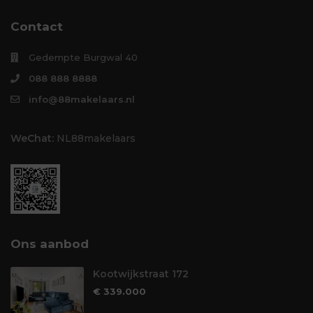
Contact
Gedempte Burgwal 40
088 888 8888
info@88makelaars.nl
WeChat:
NL88makelaars
Ons aanbod
Kootwijkstraat 172
€ 339.000