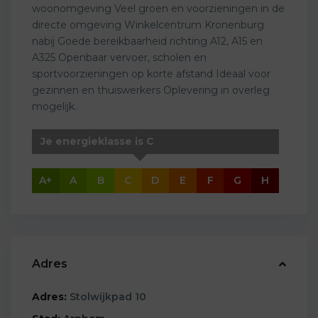
woonomgeving Veel groen en voorzieningen in de
directe omgeving Winkelcentrum Kronenburg
nabij Goede bereikbaarheid richting A12, A15 en
A325 Openbaar vervoer, scholen en
sportvoorzieningen op korte afstand Ideaal voor
gezinnen en thuiswerkers Oplevering in overleg
mogelijk.
Je energieklasse is C
A+
A
B
C
D
E
F
G
H
Adres
Adres:
Stolwijkpad 10