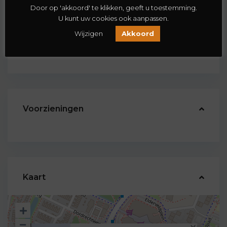
Kamers:
5
Door op 'akkoord' te klikken, geeft u toestemming.
Slaapkamers:
4
U kunt uw cookies ook aanpassen.
Badkamers:
1
Wijzigen
Akkoord
Energieklasse:
C
Voorzieningen
Kaart