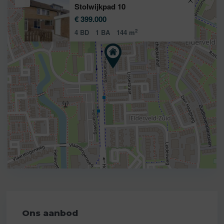
Stolwijkpad 10
€ 399.000
2
4 BD
1 BA
144 m
Ons aanbod