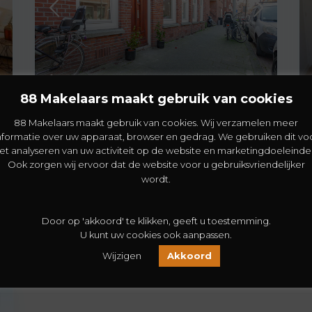
Laakkwartier
,
Den Haag
41
88 Makelaars maakt gebruik van cookies
Reinwardtstraat 68
88 Makelaars maakt gebruik van cookies. Wij verzamelen meer
€ 199.000
nformatie over uw apparaat, browser en gedrag. We gebruiken dit vo
et analyseren van uw activiteit op de website en marketingdoeleinde
Gelegen in het altijd gezellige en bruisende
Ook zorgen wij ervoor dat de website voor u gebruiksvriendelijker
Laakkwartier vind je dit zeer nette 4-kamer a
wordt.
[meer]
2
3
1
76 m
Door op 'akkoord' te klikken, geeft u toestemming.
U kunt uw cookies ook aanpassen.
Leon Zhou
Wijzigen
Akkoord