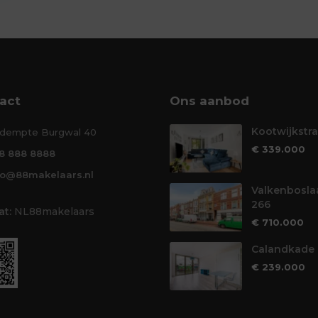
act
Ons aanbod
Kootwijkstra
dempte Burgwal 40
€ 339.000
8 888 8888
fo@88makelaars.nl
Valkenbosla
266
t:
NL88makelaars
€ 710.000
Calandkade 
€ 239.000