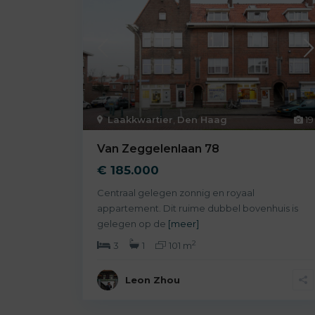
Laakkwartier
,
Den Haag
19
Van Zeggelenlaan 78
€ 185.000
Centraal gelegen zonnig en royaal
appartement. Dit ruime dubbel bovenhuis is
gelegen op de
[meer]
2
3
1
101 m
Leon Zhou