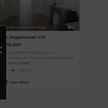
Laakkwartier
,
Den Haag
10
Van Zeggelenlaan 423
€ 152.500
or
n.
Volledig verbouwt fraai drie kamer
appartement van 70m² in het rustige gedeelte
van Laakkw
[meer]
2
2
1
70 m
Leon Zhou