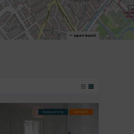
open kaart
Koopwoning
Verkocht