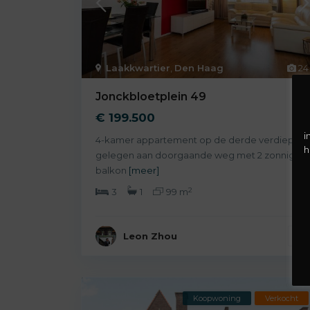
Laakkwartier
,
Den Haag
24
Jonckbloetplein 49
€ 199.500
i
4-kamer appartement op de derde verdieping
h
gelegen aan doorgaande weg met 2 zonnige
balkon
[meer]
2
3
1
99 m
Leon Zhou
Koopwoning
Verkocht