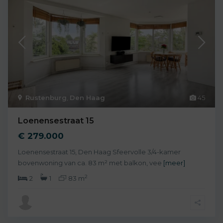
Rustenburg
,
Den Haag
45
Loenensestraat 15
€ 279.000
Loenensestraat 15, Den Haag Sfeervolle 3/4-kamer
bovenwoning van ca. 83 m² met balkon, vee
[meer]
2
2
1
83 m