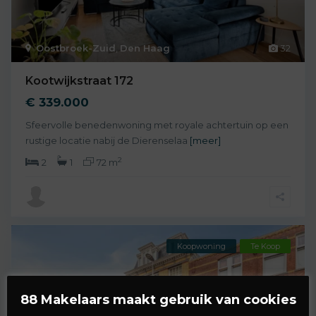
Oostbroek-Zuid
,
Den Haag
32
Kootwijkstraat 172
€ 339.000
Sfeervolle benedenwoning met royale achtertuin op een
rustige locatie nabij de Dierenselaa
[meer]
2
2
1
72 m
Koopwoning
Te Koop
88 Makelaars maakt gebruik van cookies