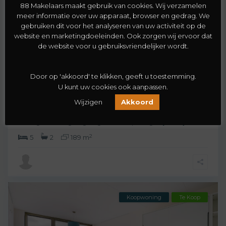
88 Makelaars maakt gebruik van cookies. Wij verzamelen
meer informatie over uw apparaat, browser en gedrag. We
gebruiken dit voor het analyseren van uw activiteit op de
website en marketingdoeleinden. Ook zorgen wij ervoor dat
de website voor u gebruiksvriendelijker wordt.
Valkenboskwartier
,
Den Haag
56
Door op 'akkoord' te klikken, geeft u toestemming.
Valkenboslaan 266
U kunt uw cookies ook aanpassen.
€ 710.000
Wijzigen
Akkoord
Authentieke en royale woning met hoge plafonds,
zonnige tuin, eigen garage en volop mogeli
[meer]
2
5
2
189 m
Koopwoning
Te Koop