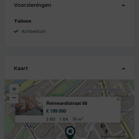
Voorzieningen
Tuinen
Achtertuin
Kaart
Reinwardtstraat 68
€ 199.000
2
3 BD
1 BA
76 m