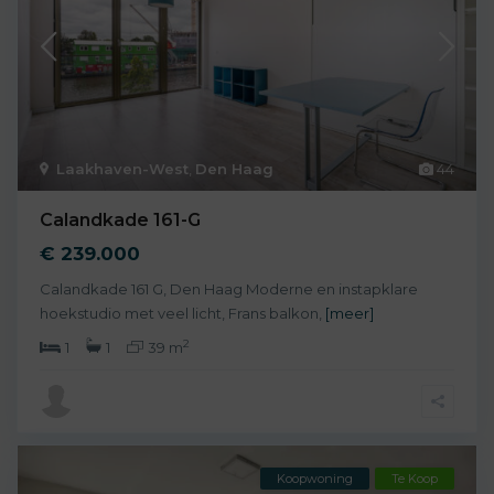
Laakhaven-West
,
Den Haag
44
Calandkade 161-G
€ 239.000
Calandkade 161 G, Den Haag Moderne en instapklare
hoekstudio met veel licht, Frans balkon,
[meer]
2
1
1
39 m
Koopwoning
Te Koop