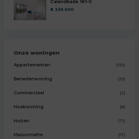
Calandkade 161-G
€ 239.000
Onze woningen
Appartementen
(195)
Benedenwoning
(25)
Commercieel
(2)
Hoekwoning
(8)
Huizen
(71)
Maisonnette
(17)