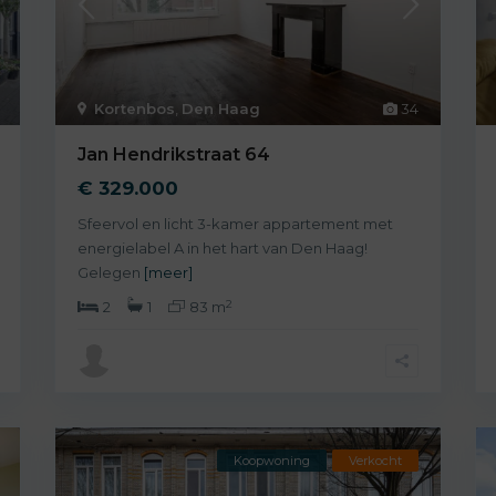
Kortenbos
,
Den Haag
34
Jan Hendrikstraat 64
€ 329.000
Sfeervol en licht 3-kamer appartement met
energielabel A in het hart van Den Haag!
Gelegen
[meer]
2
2
1
83 m
Koopwoning
Verkocht