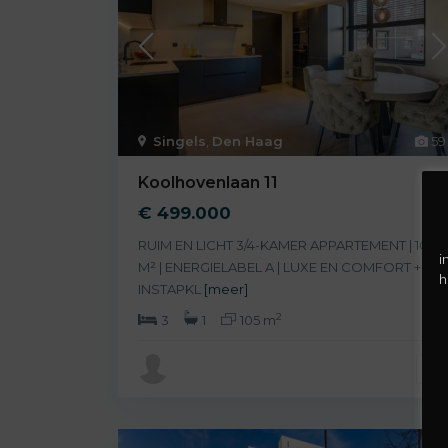
Singels
,
Den Haag
59
Koolhovenlaan 11
€ 499.000
RUIM EN LICHT 3/4-KAMER APPARTEMENT | 105
i
M² | ENERGIELABEL A | LUXE EN COMFORT +
h
INSTAPKL
[meer]
2
3
1
105 m