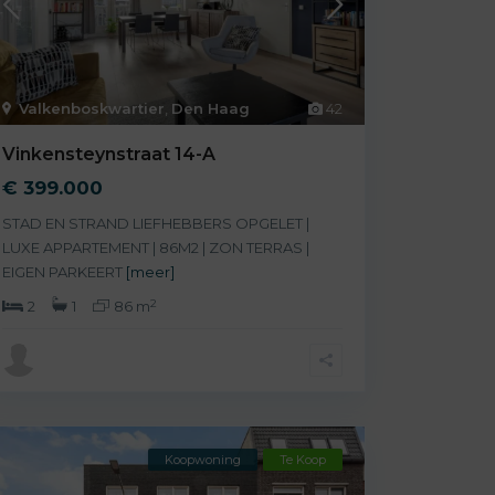
Valkenboskwartier
,
Den Haag
42
Vinkensteynstraat 14-A
€ 399.000
STAD EN STRAND LIEFHEBBERS OPGELET |
LUXE APPARTEMENT | 86M2 | ZON TERRAS |
EIGEN PARKEERT
[meer]
2
2
1
86 m
Koopwoning
Te Koop