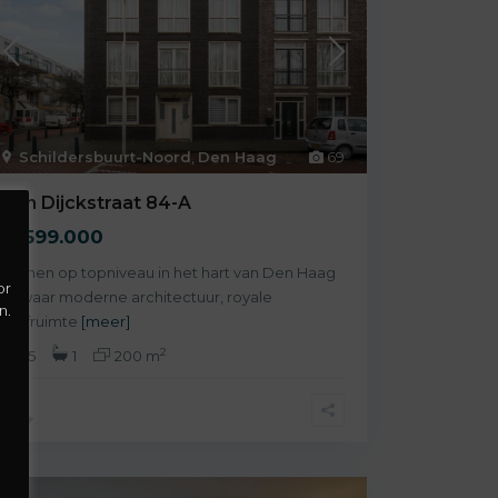
Schildersbuurt-Noord
,
Den Haag
69
Van Dijckstraat 84-A
€ 599.000
Wonen op topniveau in het hart van Den Haag
or
— waar moderne architectuur, royale
n.
leefruimte
[meer]
2
5
1
200 m