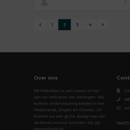
1
2
3
4
Over ons
Cont
88 Makelaars is een expert in het
Ge
aan-en verkopen van woningen. Wij
08
kunnen ondersteuning bieden in het
in
Nederlands, Engels en Chinees. Zo
kunnen wij een grote doelgroep van
de beste service voorzien. Wij zijn
WeCha
aangesloten bij