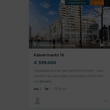
Koopwoning
Verkocht
Uilebomen
,
Den Haag
108
Kalvermarkt 16
€ 599.000
Topklasse wonen aan de Kalvermarkt – luxe,
comfort en een eigen binnentuin in het hart
van
[meer]
2
2
1
91 m