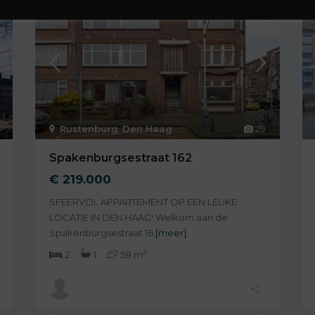
Koopwoning
Verkocht
Rustenburg
,
Den Haag
29
Spakenburgsestraat 162
€ 219.000
SFEERVOL APPARTEMENT OP EEN LEUKE
LOCATIE IN DEN HAAG! Welkom aan de
Spakenburgsestraat 16
[meer]
2
2
1
58 m