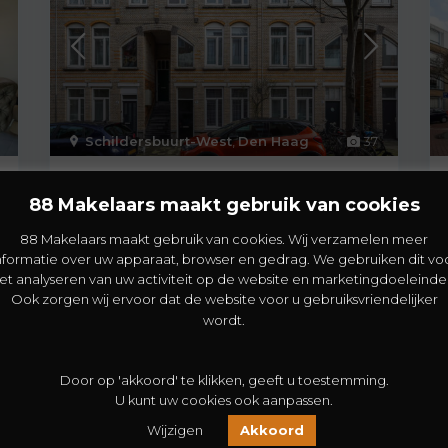
Schildersbuurt-West
,
Den Haag
37
Van de Veldestraat 54
88 Makelaars maakt gebruik van cookies
€ 265.000
88 Makelaars maakt gebruik van cookies. Wij verzamelen meer
Sfeervol appartement in een levendige
nformatie over uw apparaat, browser en gedrag. We gebruiken dit vo
stadswijk! Welkom aan de Van de Veldestraat
et analyseren van uw activiteit op de website en marketingdoeleinde
54 in De
[meer]
Ook zorgen wij ervoor dat de website voor u gebruiksvriendelijker
2
wordt.
2
1
81 m
Door op 'akkoord' te klikken, geeft u toestemming.
U kunt uw cookies ook aanpassen.
Wijzigen
Akkoord