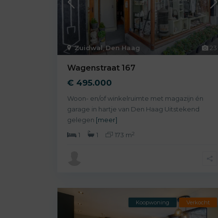
Zuidwal
,
Den Haag
23
Wagenstraat 167
€ 495.000
Woon- en/of winkelruimte met magazijn én
garage in hartje van Den Haag Uitstekend
gelegen
[meer]
2
1
1
173 m
Koopwoning
Verkocht