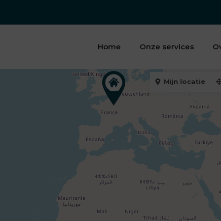
Home
Onze services
O
Mijn locatie
149