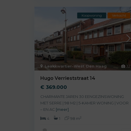
Koopwoning
Verkocht
Laakkwartier-West
,
Den Haag
32
Hugo Verrieststraat 14
€ 369.000
CHARMANTE JAREN 30 EENGEZINSWONING
MET SERRE | 98 M2 | 5-KAMER WONING | VOOR
– EN AC
[meer]
2
4
1
98 m