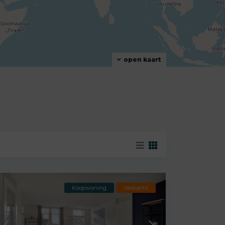
open kaart
Koopwoning
Verkocht