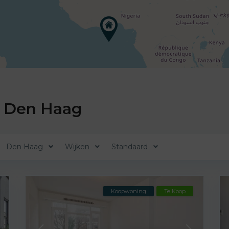
n Den Haag
Den Haag
Wijken
Standaard
Koopwoning
Te Koop