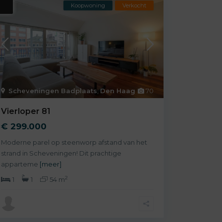
Koopwoning
Verkocht
Scheveningen Badplaats
,
Den Haag
70
Vierloper 81
€ 299.000
Moderne parel op steenworp afstand van het
strand in Scheveningen! Dit prachtige
apparteme
[meer]
2
1
1
54 m