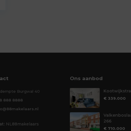
act
Ons aanbod
Kootwijkstra
dempte Burgwal 40
€ 339.000
8 888 8888
fo@88makelaars.nl
Valkenbosla
266
t:
NL88makelaars
€ 710.000