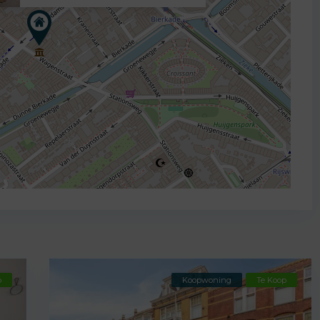
p
Koopwoning
Te Koop