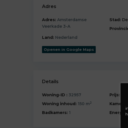
Adres
Adres:
Amsterdamse
Stad:
De
Veerkade 3-A
Provinci
Land:
Nederland
Openen in Google Maps
Details
Woning-ID :
32957
Prijs:
€ 2
2
Woning inhoud:
150 m
Kamers:
i
Badkamers:
1
Energiek
h