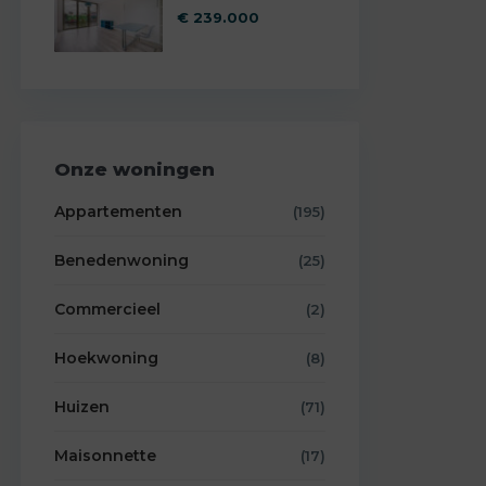
€ 239.000
Onze woningen
Appartementen
(195)
Benedenwoning
(25)
Commercieel
(2)
Hoekwoning
(8)
Huizen
(71)
Maisonnette
(17)