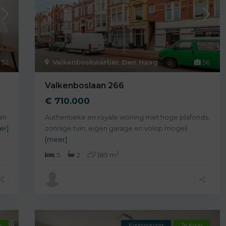
32
Valkenboskwartier
,
Den Haag
56
Valkenboslaan 266
€ 710.000
in
Authentieke en royale woning met hoge plafonds,
er]
zonnige tuin, eigen garage en volop mogeli
[meer]
2
5
2
189 m
p
Koopwoning
Te Koop