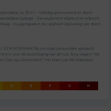
ervlakte: ca. 35 m² – Volledig gerenoveerd en direct
 maandelijkse bijdrage – Eeuwigdurend afgekochte erfpacht
Haag – Huygenspark in de nabijheid Oplevering: per direct
EN AFSPRAAK! Bij ons staat persoonlijke aandacht
t in voor de bezichtiging van dit huis. Nog vragen? Wij
en! Zien wij u binnenkort? Het team van 88 Makelaars
D
E
F
G
H