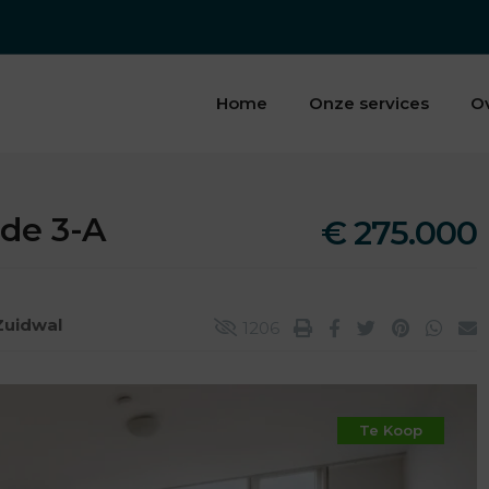
Home
Onze services
O
de 3-A
€ 275.000
Zuidwal
1206
Te Koop