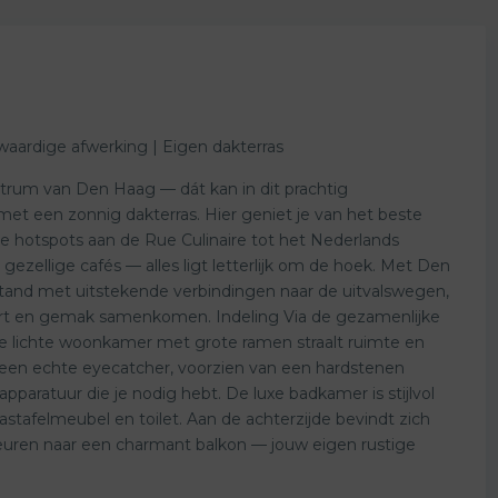
waardige afwerking | Eigen dakterras
ntrum van Den Haag — dát kan in dit prachtig
t een zonnig dakterras. Hier geniet je van het beste
ire hotspots aan de Rue Culinaire tot het Nederlands
ezellige cafés — alles ligt letterlijk om de hoek. Met Den
stand met uitstekende verbindingen naar de uitvalswegen,
ort en gemak samenkomen. Indeling Via de gezamenlijke
 De lichte woonkamer met grote ramen straalt ruimte en
 een echte eyecatcher, voorzien van een hardstenen
paratuur die je nodig hebt. De luxe badkamer is stijlvol
tafelmeubel en toilet. Aan de achterzijde bevindt zich
uren naar een charmant balkon — jouw eigen rustige