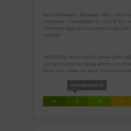
Bijzonderheden – Bouwjaar: 1900 – Woonopp
instapklaar – Energielabel A – VvE: € 70,-
– Perfecte ligging in het centrum van Den 
mogelijk
INTERESSE IN DIT HUIS? MAAK DAN SNEL E
voorop. Wij plannen graag samen een momen
staan voor u klaar om deze te beantwoord
Energielabel A
A+
A
B
C