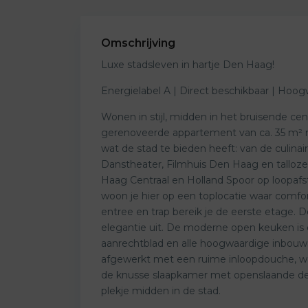
Omschrijving
Luxe stadsleven in hartje Den Haag!
Energielabel A | Direct beschikbaar | Hoog
Wonen in stijl, midden in het bruisende ce
gerenoveerde appartement van ca. 35 m² me
wat de stad te bieden heeft: van de culina
Danstheater, Filmhuis Den Haag en talloze g
Haag Centraal en Holland Spoor op loopaf
woon je hier op een toplocatie waar comf
entree en trap bereik je de eerste etage.
elegantie uit. De moderne open keuken is
aanrechtblad en alle hoogwaardige inbouwap
afgewerkt met een ruime inloopdouche, was
de knusse slaapkamer met openslaande de
plekje midden in de stad.