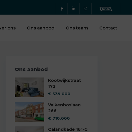
ver ons
Ons aanbod
Ons team
Contact
Ons aanbod
Kootwijkstraat
172
€ 339.000
Valkenboslaan
266
€ 710.000
Calandkade 161-G