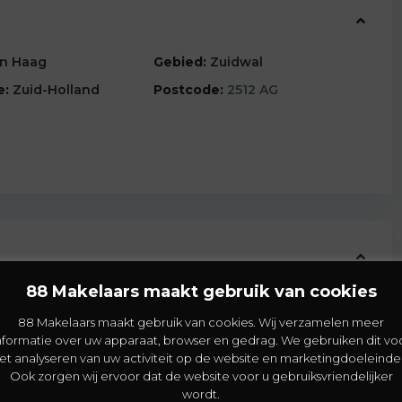
n Haag
Gebied:
Zuidwal
e:
Zuid-Holland
Postcode:
2512 AG
88 Makelaars maakt gebruik van cookies
2
75.000
Woning grootte:
35 m
88 Makelaars maakt gebruik van cookies. Wij verzamelen meer
2
Slaapkamers:
1
nformatie over uw apparaat, browser en gedrag. We gebruiken dit vo
lasse:
A
et analyseren van uw activiteit op de website en marketingdoeleinde
Ook zorgen wij ervoor dat de website voor u gebruiksvriendelijker
wordt.