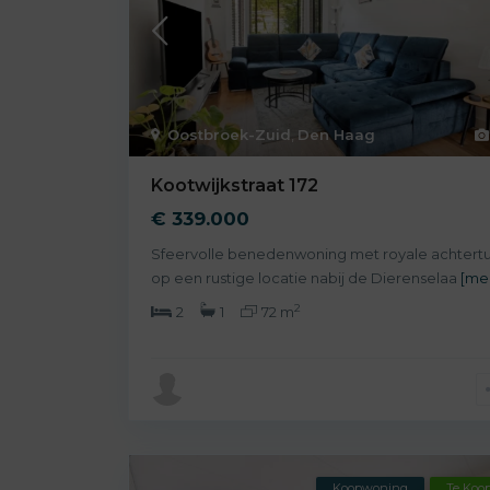
Oostbroek-Zuid
,
Den Haag
Kootwijkstraat 172
€ 339.000
Sfeervolle benedenwoning met royale achtertu
op een rustige locatie nabij de Dierenselaa
[me
2
2
1
72 m
Koopwoning
Te Koo