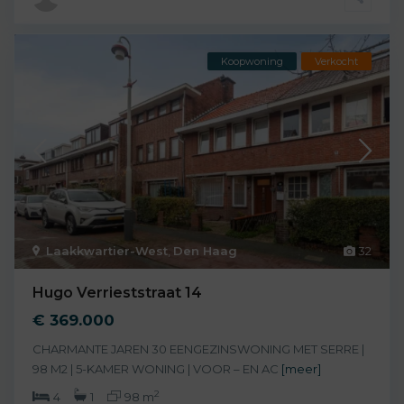
Koopwoning
Verkocht
Laakkwartier-West
,
Den Haag
32
Hugo Verrieststraat 14
€ 369.000
CHARMANTE JAREN 30 EENGEZINSWONING MET SERRE |
98 M2 | 5-KAMER WONING | VOOR – EN AC
[meer]
2
4
1
98 m