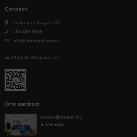
Contact
Gedempte Burgwal 40
088 888 8888
info@88makelaars.nl
WeChat:
NL88makelaars
Ons aanbod
Kootwijkstraat 172
€ 339.000