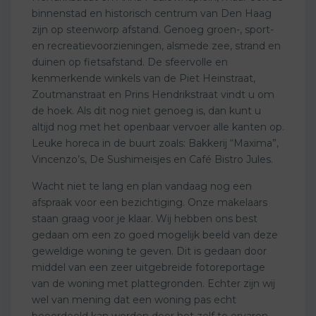
binnenstad en historisch centrum van Den Haag
zijn op steenworp afstand. Genoeg groen-, sport-
en recreatievoorzieningen, alsmede zee, strand en
duinen op fietsafstand. De sfeervolle en
kenmerkende winkels van de Piet Heinstraat,
Zoutmanstraat en Prins Hendrikstraat vindt u om
de hoek. Als dit nog niet genoeg is, dan kunt u
altijd nog met het openbaar vervoer alle kanten op.
Leuke horeca in de buurt zoals: Bakkerij “Maxima”,
Vincenzo’s, De Sushimeisjes en Café Bistro Jules.
Wacht niet te lang en plan vandaag nog een
afspraak voor een bezichtiging. Onze makelaars
staan graag voor je klaar. Wij hebben ons best
gedaan om een zo goed mogelijk beeld van deze
geweldige woning te geven. Dit is gedaan door
middel van een zeer uitgebreide fotoreportage
van de woning met plattegronden. Echter zijn wij
wel van mening dat een woning pas echt
beoordeeld kan worden door het zelf te ervaren.