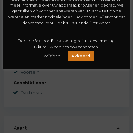
meer informatie over uw apparaat, browser en gedrag. We
gebruiken dit voor het analyseren van uw activiteit op de
Voorzieningen
website en marketingdoeleinden. Ook zorgen wij ervoor dat
de website voor u gebruiksvriendelijker wordt.
Parkeren
Door op 'akkoord' te klikken, geeft u toestemming.
Parkeergarage
U kunt uw cookies ook aanpassen.
Parkeren voor de deur
Wijzigen
Akkoord
Tuinen
Voortuin
Geschikt voor
Dakterras
Kaart