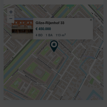
Gilze-Rijenhof 33
€ 450.000
2
4 BD
1 BA
113 m