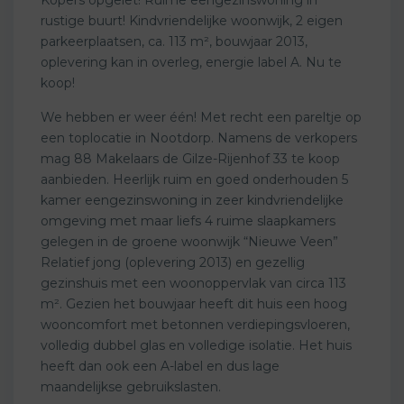
rustige buurt! Kindvriendelijke woonwijk, 2 eigen
parkeerplaatsen, ca. 113 m², bouwjaar 2013,
oplevering kan in overleg, energie label A. Nu te
koop!
We hebben er weer één! Met recht een pareltje op
een toplocatie in Nootdorp. Namens de verkopers
mag 88 Makelaars de Gilze-Rijenhof 33 te koop
aanbieden. Heerlijk ruim en goed onderhouden 5
kamer eengezinswoning in zeer kindvriendelijke
omgeving met maar liefs 4 ruime slaapkamers
gelegen in de groene woonwijk “Nieuwe Veen”
Relatief jong (oplevering 2013) en gezellig
gezinshuis met een woonoppervlak van circa 113
m². Gezien het bouwjaar heeft dit huis een hoog
wooncomfort met betonnen verdiepingsvloeren,
volledig dubbel glas en volledige isolatie. Het huis
heeft dan ook een A-label en dus lage
maandelijkse gebruikslasten.