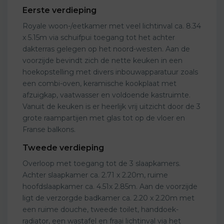
Eerste verdieping
Royale woon-/eetkamer met veel lichtinval ca. 8.34
x 5.15m via schuifpui toegang tot het achter
dakterras gelegen op het noord-westen. Aan de
voorzijde bevindt zich de nette keuken in een
hoekopstelling met divers inbouwapparatuur zoals
een combi-oven, keramische kookplaat met
afzuigkap, vaatwasser en voldoende kastruimte.
Vanuit de keuken is er heerlijk vrij uitzicht door de 3
grote raampartijen met glas tot op de vloer en
Franse balkons.
Tweede verdieping
Overloop met toegang tot de 3 slaapkamers.
Achter slaapkamer ca. 2.71 x 2.20m, ruime
hoofdslaapkamer ca. 4.51x 2.85m. Aan de voorzijde
ligt de verzorgde badkamer ca. 2.20 x 2.20m met
een ruime douche, tweede toilet, handdoek-
radiator, een wastafel en fraai lichtinval via het