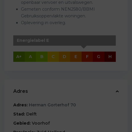
openbaar vervoer en uitvalswegen.
Gemeten conform NEN2580/BBMI
Gebruiksoppervlakte woningen.
Oplevering in overleg.
Energielabel E
A+
A
B
C
D
E
F
G
H
Adres
Adres:
Herman Gorterhof 70
Stad:
Delft
Gebied:
Voorhof