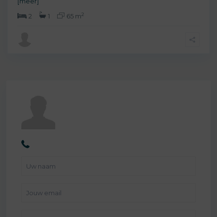
[meer]
2
2
1
65 m