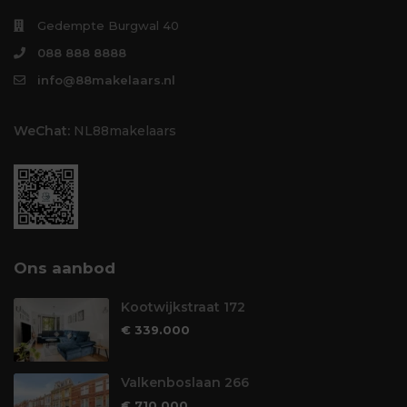
Gedempte Burgwal 40
088 888 8888
info@88makelaars.nl
WeChat:
NL88makelaars
Ons aanbod
Kootwijkstraat 172
€ 339.000
Valkenboslaan 266
€ 710.000