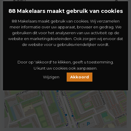
Kaart
88 Makelaars maakt gebruik van cookies
88 Makelaars maakt gebruik van cookies. Wij verzamelen
meer informatie over uw apparaat, browser en gedrag. We
Herman Gorterhof 70
gebruiken dit voor het analyseren van uw activiteit op de
website en marketingdoeleinden. Ook zorgen wij ervoor dat
€ 190.000
de website voor u gebruiksvriendelijker wordt.
2
3 BD
1 BA
70 m
Door op 'akkoord' te klikken, geeft u toestemming.
U kunt uw cookies ook aanpassen.
Wijzigen
Akkoord