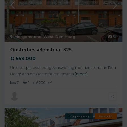
Morgenstond-West
,
Den Haag
54
Oosterhesselenstraat 325
€ 559.000
Unieke splitlevel eengezinswoning met riant terras in Den
Haag! Aan de Oosterhesselenstraa
[meer]
2
7
1
230 m
Koopwoning
Verkocht