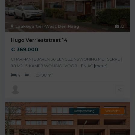
Laakkwartier-West
,
Den Haag
32
Hugo Verrieststraat 14
€ 369.000
CHARMANTE JAREN 30 EENGEZINSWONING MET SERRE |
98 M2 | 5-KAMER WONING | VOOR – EN AC
[meer]
2
4
1
98 m
Koopwoning
Verkocht