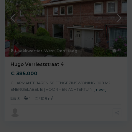
Laakkwartier-West
,
Den Haag
52
Hugo Verrieststraat 4
€ 385.000
CHARMANTE JAREN 30 EENGEZINSWONING | 108 M2 |
ENERGIELABEL B | VOOR – EN ACHTERTUIN
[meer]
2
3
1
108 m