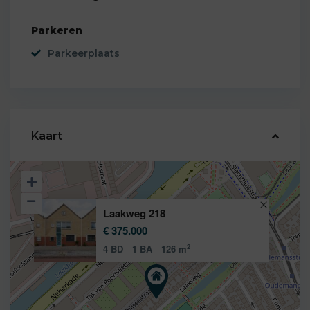
Parkeren
Parkeerplaats
Kaart
Laakweg 218
€ 375.000
2
4 BD
1 BA
126 m