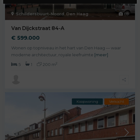
Schildersbuurt-Noord
,
Den Haag
69
Van Dijckstraat 84-A
€ 599.000
Wonen op topniveau in het hart van Den Haag — waar
moderne architectuur, royale leefruimte
[meer]
2
5
1
200 m
Koopwoning
Verkocht