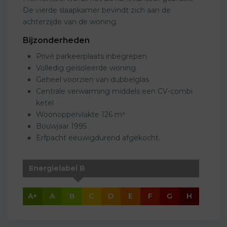
De vierde slaapkamer bevindt zich aan de
achterzijde van de woning.
Bijzonderheden
Privé parkeerplaats inbegrepen
Volledig geïsoleerde woning
Geheel voorzien van dubbelglas
Centrale verwarming middels een CV-combi
ketel
Woonoppervlakte 126 m²
Bouwjaar 1995
Erfpacht eeuwigdurend afgekocht.
Energielabel B
A+
A
B
C
D
E
F
G
H