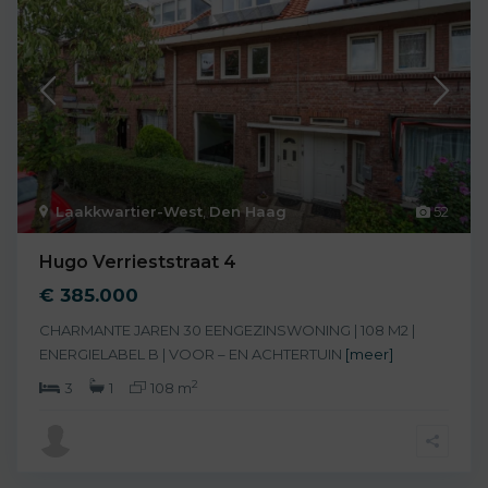
Laakkwartier-West
,
Den Haag
52
Hugo Verrieststraat 4
€ 385.000
CHARMANTE JAREN 30 EENGEZINSWONING | 108 M2 |
ENERGIELABEL B | VOOR – EN ACHTERTUIN
[meer]
2
3
1
108 m