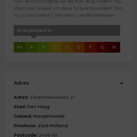
voor de bezichtiging van dit huis. Nog vragen? Wij
staan voor je klaar om deze te beantwoorden! Zien
wij jou binnenkort? Het team van 88 Makelaars
Energielabel A
A+
A
B
C
D
E
F
G
H
Adres
Adres:
Zilvermeeuwlaan 21
Stad:
Den Haag
Gebied:
Morgenweide
Provincie:
Zuid-Holland
Postcode:
2496 NX