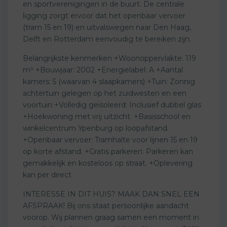
en sportverenigingen in de buurt. De centrale
ligging zorgt ervoor dat het openbaar vervoer
(tram 15 en 19) en uitvalswegen naar Den Haag,
Delft en Rotterdam eenvoudig te bereiken zijn.
Belangrijkste kenmerken +Woonoppervlakte: 119
m² +Bouwjaar: 2002 +Energielabel: A +Aantal
kamers: 5 (waarvan 4 slaapkamers) +Tuin: Zonnig
achtertuin gelegen op het zuidwesten en een
voortuin +Volledig geïsoleerd: Inclusief dubbel glas
+Hoekwoning met vrij uitzicht. +Basisschool en
winkelcentrum Ypenburg op loopafstand.
+Openbaar vervoer: Tramhalte voor lijnen 15 en 19
op korte afstand. +Gratis parkeren: Parkeren kan
gemakkelijk en kosteloos op straat. +Oplevering
kan per direct
INTERESSE IN DIT HUIS? MAAK DAN SNEL EEN
AFSPRAAK! Bij ons staat persoonlijke aandacht
voorop. Wij plannen graag samen een moment in