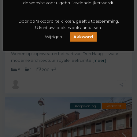
de website voor u gebruiksvriendelijker wordt.
Schildersbuurt-Noord
,
Den Haag
69
Door op 'akkoord' te klikken, geeft u toestemming.
U kunt uw cookies ook aanpassen.
Van Dijckstraat 84-A
Wijzigen
Akkoord
€ 599.000
Wonen op topniveau in het hart van Den Haag — waar
moderne architectuur, royale leefruimte
[meer]
2
5
1
200 m
Koopwoning
Verkocht