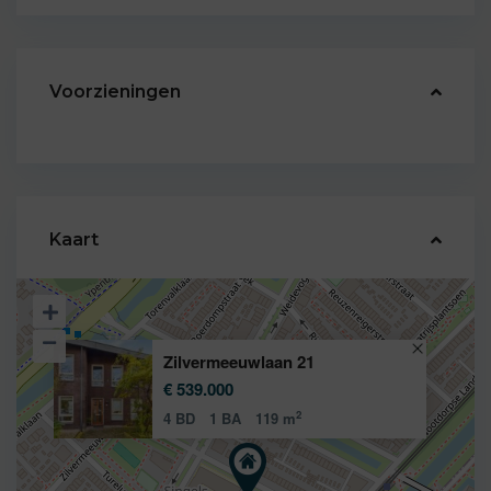
Voorzieningen
Kaart
Zilvermeeuwlaan 21
€ 539.000
2
4 BD
1 BA
119 m