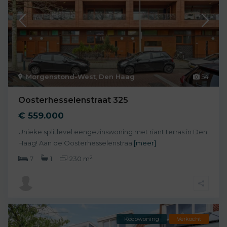
Morgenstond-West
,
Den Haag
54
Oosterhesselenstraat 325
€ 559.000
Unieke splitlevel eengezinswoning met riant terras in Den
Haag! Aan de Oosterhesselenstraa
[meer]
2
7
1
230 m
Koopwoning
Verkocht