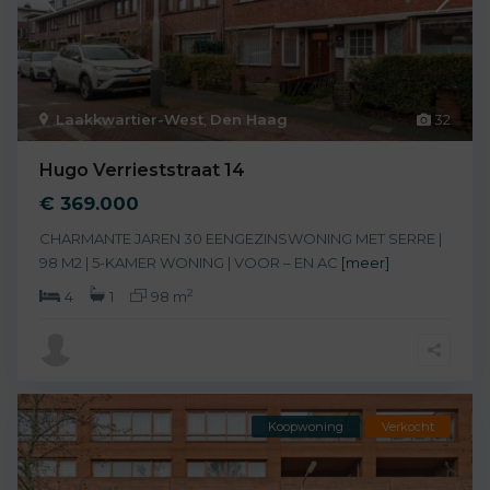
Laakkwartier-West
,
Den Haag
32
Hugo Verrieststraat 14
€ 369.000
CHARMANTE JAREN 30 EENGEZINSWONING MET SERRE |
98 M2 | 5-KAMER WONING | VOOR – EN AC
[meer]
2
4
1
98 m
Koopwoning
Verkocht