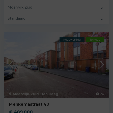
Moerwijk Zuid
Standaard
Koopwoning
Te Koop
Moerwijk-Zuid
,
Den Haag
24
Menkemastraat 40
€ 489.000