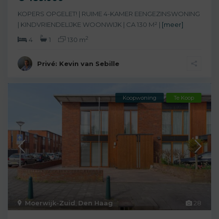
KOPERS OPGELET! | RUIME 4-KAMER EENGEZINSWONING
| KINDVRIENDELIJKE WOONWIJK | CA 130 M² |
[meer]
2
4
1
130 m
Privé: Kevin van Sebille
Koopwoning
Te Koop
Moerwijk-Zuid
,
Den Haag
28