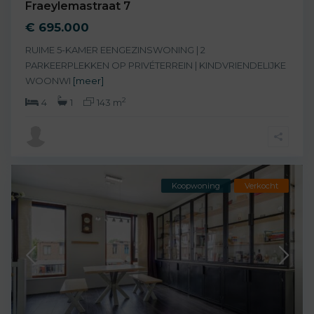
Fraeylemastraat 7
€ 695.000
RUIME 5-KAMER EENGEZINSWONING | 2
PARKEERPLEKKEN OP PRIVÉTERREIN | KINDVRIENDELIJKE
WOONWI
[meer]
2
4
1
143 m
Koopwoning
Verkocht