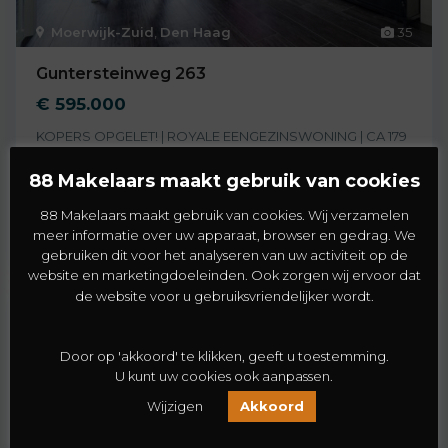
Moerwijk-Zuid
,
Den Haag
35
Guntersteinweg 263
€ 595.000
KOPERS OPGELET! | ROYALE EENGEZINSWONING | CA 179
M² | 3 SLAAPKAMERS | DAKTERRAS MET UITZI
[meer]
88 Makelaars maakt gebruik van cookies
2
3
1
179 m
88 Makelaars maakt gebruik van cookies. Wij verzamelen
meer informatie over uw apparaat, browser en gedrag. We
gebruiken dit voor het analyseren van uw activiteit op de
website en marketingdoeleinden. Ook zorgen wij ervoor dat
de website voor u gebruiksvriendelijker wordt.
Koopwoning
Verkocht
Door op 'akkoord' te klikken, geeft u toestemming.
U kunt uw cookies ook aanpassen.
Wijzigen
Akkoord