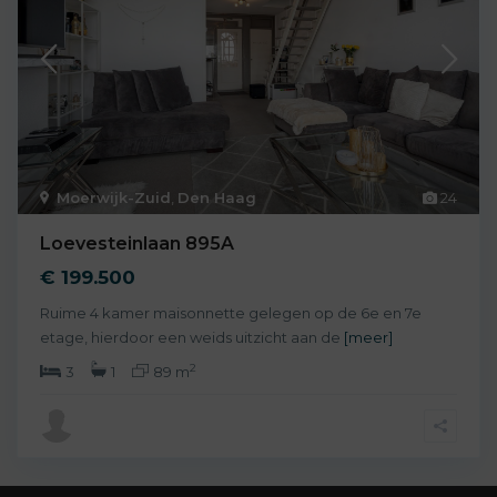
Moerwijk-Zuid
,
Den Haag
24
Loevesteinlaan 895A
€ 199.500
Ruime 4 kamer maisonnette gelegen op de 6e en 7e
etage, hierdoor een weids uitzicht aan de
[meer]
2
3
1
89 m