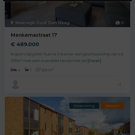
Moerwijk-Zuid
,
Den Haag
61
Menkemastraat 17
€ 489.000
Kopers opgelet! Ruime 5-kamer eengezinswoning van ca.
129m² met een overdekt terras met ee
[meer]
2
4
1
129 m
Koopwoning
Verkocht