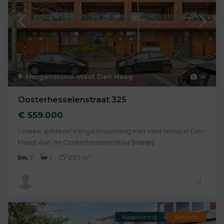
Morgenstond-West
,
Den Haag
54
Oosterhesselenstraat 325
€ 559.000
Unieke splitlevel eengezinswoning met riant terras in Den
Haag! Aan de Oosterhesselenstraa
[meer]
2
7
1
230 m
Koopwoning
Verkocht