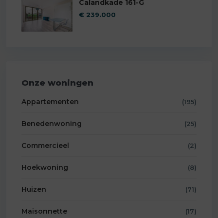
Calandkade 161-G
€ 239.000
Onze woningen
Appartementen
(195)
Benedenwoning
(25)
Commercieel
(2)
Hoekwoning
(8)
Huizen
(71)
Maisonnette
(17)