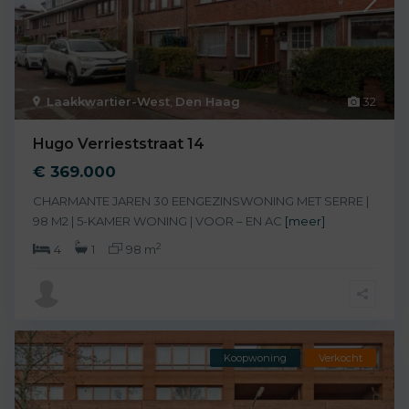
Laakkwartier-West
,
Den Haag
32
Hugo Verrieststraat 14
€ 369.000
CHARMANTE JAREN 30 EENGEZINSWONING MET SERRE |
98 M2 | 5-KAMER WONING | VOOR – EN AC
[meer]
2
4
1
98 m
Koopwoning
Verkocht