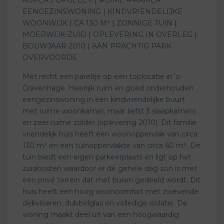
EENGEZINSWONING | KINDVRIENDELIJKE
WOONWIJK | CA 130 M² | ZONNIGE TUIN |
MOERWIJK-ZUID | OPLEVERING IN OVERLEG |
BOUWJAAR 2010 | AAN PRACHTIG PARK
OVERVOORDE
Met recht een pareltje op een toplocatie in ‘s-
Gravenhage. Heerlijk ruim en goed onderhouden
eengezinswoning in een kindvriendelijke buurt
met ruime woonkamer, maar liefst 3 slaapkamers
en zeer ruime zolder (oplevering 2010). Dit familie
vriendelijk huis heeft een woonoppervlak van circa
130 m² en een tuinoppervlakte van circa 60 m². De
tuin biedt een eigen parkeerplaats en ligt op het
zuidoosten waardoor er de gehele dag zon is met
een privé terrein dat met buren gedeeld wordt. Dit
huis heeft een hoog wooncomfort met zwevende
dekvloeren, dubbelglas en volledige isolatie. De
woning maakt deel uit van een hoogwaardig