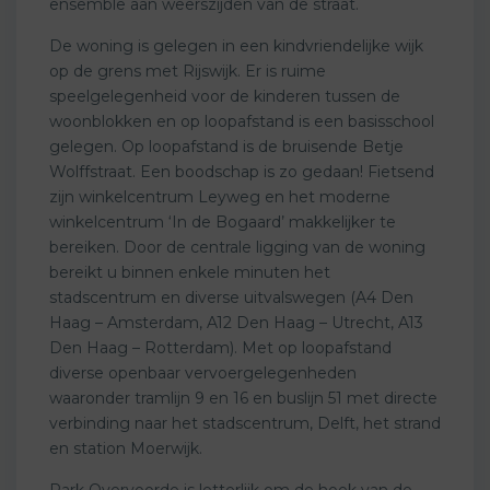
ensemble aan weerszijden van de straat.
De woning is gelegen in een kindvriendelijke wijk
op de grens met Rijswijk. Er is ruime
speelgelegenheid voor de kinderen tussen de
woonblokken en op loopafstand is een basisschool
gelegen. Op loopafstand is de bruisende Betje
Wolffstraat. Een boodschap is zo gedaan! Fietsend
zijn winkelcentrum Leyweg en het moderne
winkelcentrum ‘In de Bogaard’ makkelijker te
bereiken. Door de centrale ligging van de woning
bereikt u binnen enkele minuten het
stadscentrum en diverse uitvalswegen (A4 Den
Haag – Amsterdam, A12 Den Haag – Utrecht, A13
Den Haag – Rotterdam). Met op loopafstand
diverse openbaar vervoergelegenheden
waaronder tramlijn 9 en 16 en buslijn 51 met directe
verbinding naar het stadscentrum, Delft, het strand
en station Moerwijk.
Park Overvoorde is letterlijk om de hoek van de