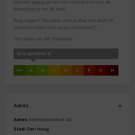
plannen graag samen een moment in voor de
bezichtiging van dit huis.
Nog vragen? Wij staan voor je klaar om deze te
beantwoorden! Zien wij jou binnenkort?
Het team van 88 Makelaars
Energielabel A
A+
A
B
C
D
E
F
G
H
Adres
Adres:
Menkemastraat 40
Stad:
Den Haag