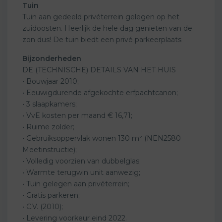
Tuin
Tuin aan gedeeld privéterrein gelegen op het
zuidoosten. Heerlijk de hele dag genieten van de
zon dus! De tuin biedt een privé parkeerplaats
Bijzonderheden
DE (TECHNISCHE) DETAILS VAN HET HUIS
• Bouwjaar 2010;
• Eeuwigdurende afgekochte erfpachtcanon;
• 3 slaapkamers;
• VvE kosten per maand € 16,71;
• Ruime zolder;
• Gebruiksoppervlak wonen 130 m² (NEN2580
Meetinstructie);
• Volledig voorzien van dubbelglas;
• Warmte terugwin unit aanwezig;
• Tuin gelegen aan privéterrein;
• Gratis parkeren;
• C.V. (2010);
• Levering voorkeur eind 2022.