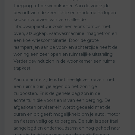
toegang tot de woonkamer. Aan de voorzijde
bevindt zich de zeer lichte en moderne halfopen
keuken voorzien van verschillende
inbouwapparatuur zoals een 5-pits fornuis met
oven, afzuigkap, vaatwasmachine, magnetron en
een koel-vriescombinatie. Door de grote
raampartijen aan de voor- en achterzijde heeft de
woning een zeer open en ruimtelijke uitstraling.
Verder bevindt zich in de woonkamer een ruime
trapkast.
Aan de achterzijde is het heerlijk vertoeven met
een ruime tuin gelegen op het zonnige
zuidoosten. Er is de gehele dag zon in de
achtertuin die voorzien is van een berging. De
afgesloten privéterrein wordt gedeeld met de
buren en dit geeft mogelijkheid om je auto, motor
en fietsen veilig op te bergen. De tuin is zeer fraai
aangelegd en onderhoudsarm en nog geheel naar
wens in te richten voor een plantenliefhebber.