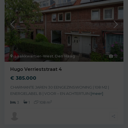
Laakkwartier-West
,
Den Haag
52
Hugo Verrieststraat 4
€ 385.000
CHARMANTE JAREN 30 EENGEZINSWONING | 108 M2 |
ENERGIELABEL B | VOOR – EN ACHTERTUIN
[meer]
2
3
1
108 m