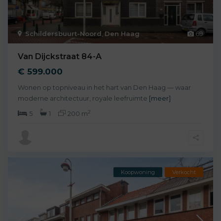
Schildersbuurt-Noord
,
Den Haag
69
Van Dijckstraat 84-A
€ 599.000
Wonen op topniveau in het hart van Den Haag — waar
moderne architectuur, royale leefruimte
[meer]
2
5
1
200 m
Koopwoning
Verkocht