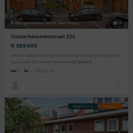
Morgenstond-West
,
Den Haag
54
Oosterhesselenstraat 325
€ 559.000
Unieke splitlevel eengezinswoning met riant terras in Den
Haag! Aan de Oosterhesselenstraa
[meer]
2
7
1
230 m
Koopwoning
Verkocht