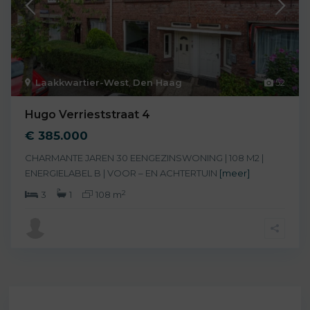
Laakkwartier-West
,
Den Haag
52
Hugo Verrieststraat 4
€ 385.000
CHARMANTE JAREN 30 EENGEZINSWONING | 108 M2 |
ENERGIELABEL B | VOOR – EN ACHTERTUIN
[meer]
2
3
1
108 m