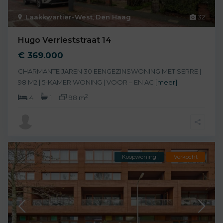
Laakkwartier-West
,
Den Haag
32
Hugo Verrieststraat 14
€ 369.000
CHARMANTE JAREN 30 EENGEZINSWONING MET SERRE |
98 M2 | 5-KAMER WONING | VOOR – EN AC
[meer]
2
4
1
98 m
Koopwoning
Verkocht