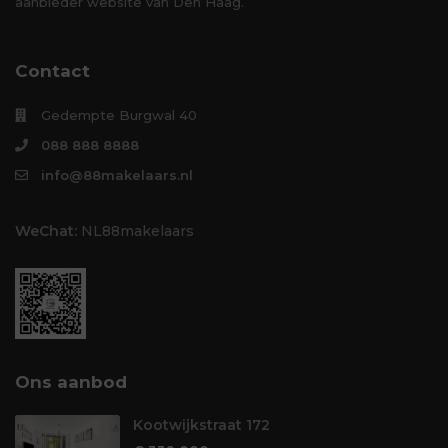
aanbieder website van Den Haag.
Contact
Gedempte Burgwal 40
088 888 8888
info@88makelaars.nl
WeChat:
NL88makelaars
Ons aanbod
Kootwijkstraat 172