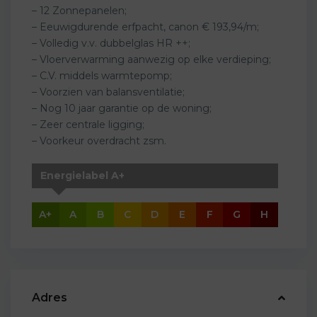
– 12 Zonnepanelen;
– Eeuwigdurende erfpacht, canon € 193,94/m;
– Volledig v.v. dubbelglas HR ++;
– Vloerverwarming aanwezig op elke verdieping;
– C.V. middels warmtepomp;
– Voorzien van balansventilatie;
– Nog 10 jaar garantie op de woning;
– Zeer centrale ligging;
– Voorkeur overdracht zsm.
Energielabel A+
A+
A
B
C
D
E
F
G
H
Adres