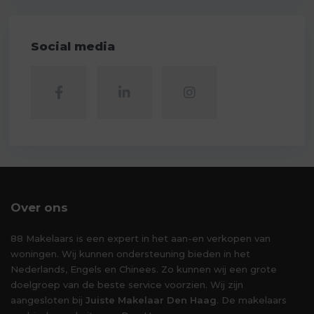
Social media
Over ons
88 Makelaars is een expert in het aan-en verkopen van
woningen. Wij kunnen ondersteuning bieden in het
Nederlands, Engels en Chinees. Zo kunnen wij een grote
doelgroep van de beste service voorzien. Wij zijn
aangesloten bij
Juiste Makelaar Den Haag
. De makelaars