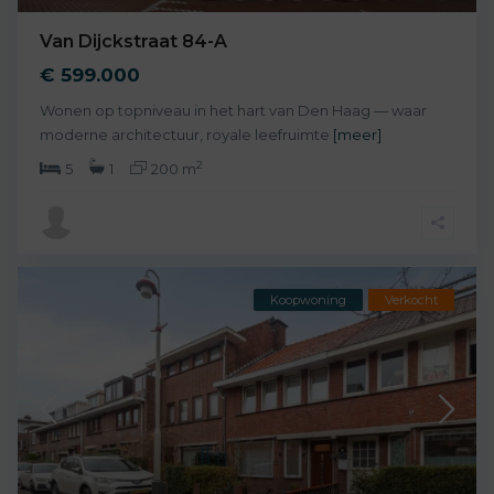
Van Dijckstraat 84-A
€ 599.000
Wonen op topniveau in het hart van Den Haag — waar
moderne architectuur, royale leefruimte
[meer]
2
5
1
200 m
Koopwoning
Verkocht