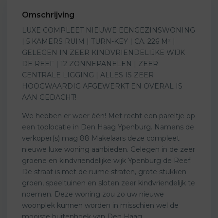
Omschrijving
LUXE COMPLEET NIEUWE EENGEZINSWONING
| 5 KAMERS RUIM | TURN-KEY | CA. 226 M² |
GELEGEN IN ZEER KINDVRIENDELIJKE WIJK
DE REEF | 12 ZONNEPANELEN | ZEER
CENTRALE LIGGING | ALLES IS ZEER
HOOGWAARDIG AFGEWERKT EN OVERAL IS
AAN GEDACHT!
We hebben er weer één! Met recht een pareltje op
een toplocatie in Den Haag Ypenburg. Namens de
verkoper(s) mag 88 Makelaars deze compleet
nieuwe luxe woning aanbieden. Gelegen in de zeer
groene en kindvriendelijke wijk Ypenburg de Reef.
De straat is met de ruime straten, grote stukken
groen, speeltuinen en sloten zeer kindvriendelijk te
noemen. Deze woning zou zo uw nieuwe
woonplek kunnen worden in misschien wel de
mooiste buitenhoek van Den Haag.