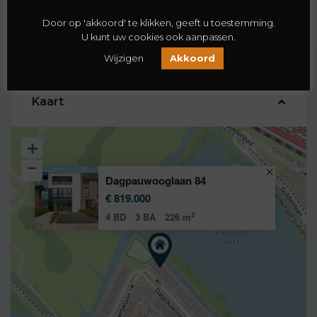
Zonnepanelen
Door op 'akkoord' te klikken, geeft u toestemming.
U kunt uw cookies ook aanpassen.
Wijzigen
Akkoord
Kaart
Dagpauwooglaan 84
€ 819.000
2
4 BD
3 BA
226 m